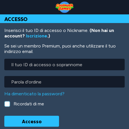
Skip
Skip
Skip
Skip
Salta
to
to
to
to
al
Top
Navigation
Main
Footer
contenuto
ACCESSO
of
Content
principale
Page
Inserisci il tuo ID di accesso o Nickname.
(Non hai un
account?
Iscrizione
.)
Se sei un membro Premium, puoi anche utilizzare il tuo
indirizzo email.
Il
tuo
ID
di
Parola
accesso
d'ordine
o
Ha dimenticato la password?
soprannome
Ricordati di me