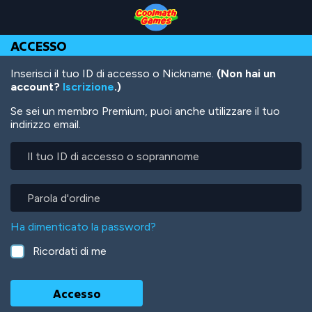
Skip
Skip
Skip
Skip
Salta
to
to
to
to
al
Top
Navigation
Main
Footer
contenuto
ACCESSO
of
Content
principale
Page
Inserisci il tuo ID di accesso o Nickname.
(Non hai un
account?
Iscrizione
.)
Se sei un membro Premium, puoi anche utilizzare il tuo
indirizzo email.
Il
tuo
ID
di
Parola
accesso
d'ordine
o
Ha dimenticato la password?
soprannome
Ricordati di me