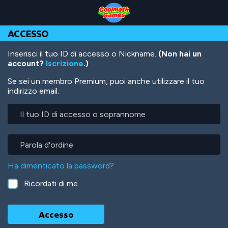
Skip
Skip
Skip
Skip
Salta
to
to
to
to
al
Top
Navigation
Main
Footer
contenuto
ACCESSO
of
Content
principale
Page
Inserisci il tuo ID di accesso o Nickname.
(Non hai un
account?
Iscrizione
.)
Se sei un membro Premium, puoi anche utilizzare il tuo
indirizzo email.
Il
tuo
ID
di
Parola
accesso
d'ordine
o
Ha dimenticato la password?
soprannome
Ricordati di me