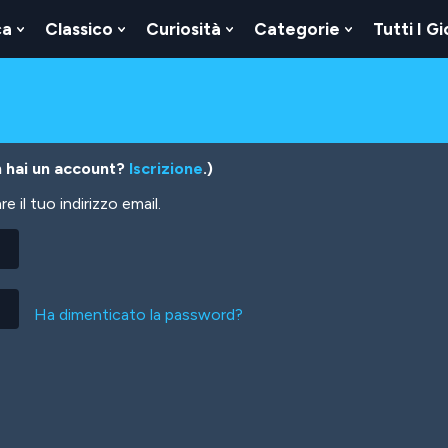
ca
Classico
Curiosità
Categorie
Tutti I Gi
Show
Show
Show
Show
u
Submenu
Submenu
Submenu
Submenu
For
For
For
For
Logica
Classico
Curiosità
Categorie
 hai un account?
Iscrizione
.)
 il tuo indirizzo email.
Ha dimenticato la password?