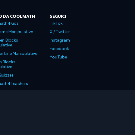
O DA COOLMATH
SEGUICI
ath4Kids
TikTok
ame Manipulative
X / Twitter
en Blocks
Instagram
lative
Facebook
 Line Manipulative
YouTube
n Blocks
lative
Quizzes
ath4Teachers
ath4Parents