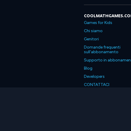
COOLMATHGAMES.C
Games for Kids
Chi siamo
Genitori
Domande frequenti
sull'abbonamento
Supporto in abbonamen
Blog
Developers
CONTATTACI
Accessibility
Italiano
© 2026 Coolmath.com LLC