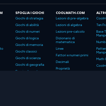
OM
SFOGLIA I GIOCHI
COOLMATH.COM
ALTR
Giochi di strategia
Lezioni di pre-algebra
Coolm
Giochi di abilità
Lezioni di algebra
Ten Fr
Giochi di numeri
Lezioni pre-calcolo
Base T
Manipu
Giochi di logica
Dizionario di
matematica
Number
Giochi di memoria
to
Linee
Patter
Giochi classici
Manipu
Fattori e numeri primi
Giochi di scienza
Math 
Decimali
Giochi di geografia
Coolm
Proprietà
Scarica le nostre app
Coolm
. Tutti i diritti riservati.