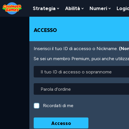
Skip
Skip
Skip
Skip
Salta
to
to
to
to
al
Strategia
Abilità
Numeri
Logi
Show
Show
Show
Top
Navigation
Main
Footer
contenuto
Submenu
Submenu
Submen
of
Content
principale
For
For
For
Page
Strategia
Abilità
Numeri
ACCESSO
Inserisci il tuo ID di accesso o Nickname.
(Non
Se sei un membro Premium, puoi anche utilizzare
Il
tuo
ID
di
Parola
accesso
d'ordine
o
soprannome
Ricordati di me