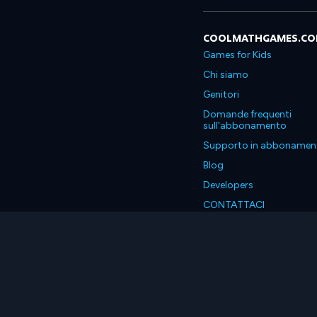
COOLMATHGAMES.C
Games for Kids
Chi siamo
Genitori
Domande frequenti
sull'abbonamento
Supporto in abbonamen
Blog
Developers
CONTATTACI
Accessibility
Italiano
© 2026 Coolmath.com LLC