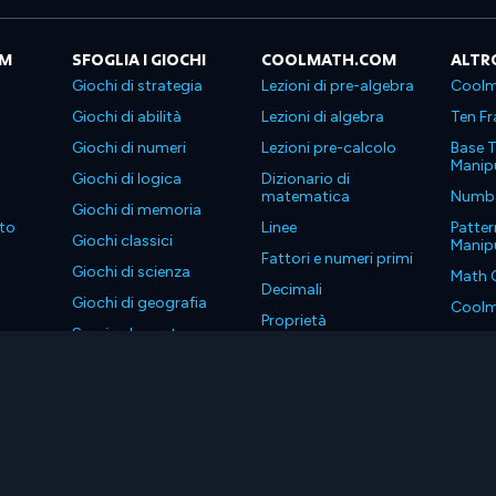
OM
SFOGLIA I GIOCHI
COOLMATH.COM
ALTR
Giochi di strategia
Lezioni di pre-algebra
Coolm
Giochi di abilità
Lezioni di algebra
Ten Fr
Giochi di numeri
Lezioni pre-calcolo
Base T
Manipu
Giochi di logica
Dizionario di
matematica
Number
Giochi di memoria
to
Linee
Patter
Giochi classici
Manipu
Fattori e numeri primi
Giochi di scienza
Math 
Decimali
Giochi di geografia
Coolm
Proprietà
Scarica le nostre app
Coolm
. Tutti i diritti riservati.