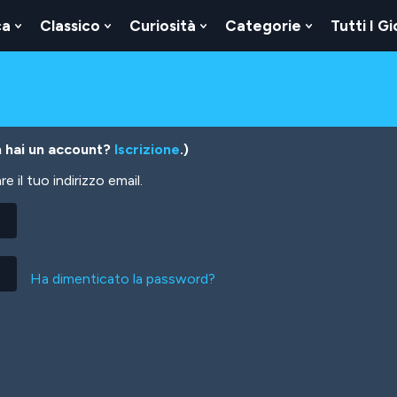
ca
Classico
Curiosità
Categorie
Tutti I Gi
Show
Show
Show
Show
u
Submenu
Submenu
Submenu
Submenu
For
For
For
For
Logica
Classico
Curiosità
Categorie
 hai un account?
Iscrizione
.)
 il tuo indirizzo email.
Ha dimenticato la password?