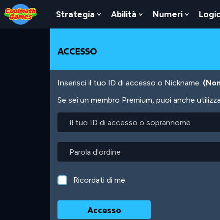
Skip
Skip
Skip
Skip
Salta
to
to
to
to
al
Strategia
Abilità
Numeri
Logi
Show
Show
Show
Top
Navigation
Main
Footer
contenuto
Submenu
Submenu
Submen
of
Content
principale
For
For
For
Page
Strategia
Abilità
Numeri
ACCESSO
Inserisci il tuo ID di accesso o Nickname.
(Non
Se sei un membro Premium, puoi anche utilizzare
Il
tuo
ID
di
Parola
accesso
d'ordine
o
soprannome
Ricordati di me