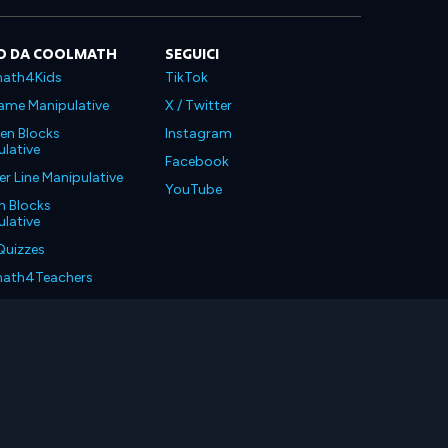
O DA COOLMATH
SEGUICI
ath4Kids
TikTok
ame Manipulative
X / Twitter
en Blocks
Instagram
lative
Facebook
 Line Manipulative
YouTube
n Blocks
lative
Quizzes
ath4Teachers
ath4Parents