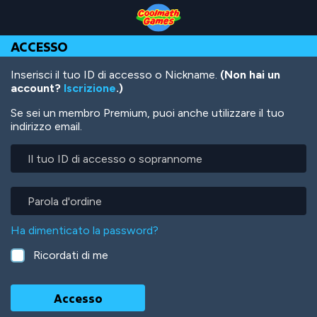
Skip
Skip
Skip
Skip
Salta
to
to
to
to
al
Top
Navigation
Main
Footer
contenuto
ACCESSO
of
Content
principale
Page
Inserisci il tuo ID di accesso o Nickname.
(Non hai un
account?
Iscrizione
.)
Se sei un membro Premium, puoi anche utilizzare il tuo
indirizzo email.
Il
tuo
ID
di
Parola
accesso
d'ordine
o
Ha dimenticato la password?
soprannome
Ricordati di me