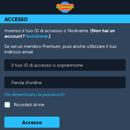
Skip
Skip
Skip
Skip
Salta
to
to
to
to
al
Top
Navigation
Main
Footer
contenuto
ACCESSO
of
Content
principale
Page
Inserisci il tuo ID di accesso o Nickname.
(Non hai un
account?
Iscrizione
.)
Se sei un membro Premium, puoi anche utilizzare il tuo
indirizzo email.
Il
tuo
ID
di
Parola
accesso
d'ordine
o
Ha dimenticato la password?
soprannome
Ricordati di me