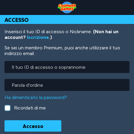
Skip
Skip
Skip
Skip
Salta
to
to
to
to
al
Top
Navigation
Main
Footer
contenuto
ACCESSO
of
Content
principale
Page
Inserisci il tuo ID di accesso o Nickname.
(Non hai un
account?
Iscrizione
.)
Se sei un membro Premium, puoi anche utilizzare il tuo
indirizzo email.
Il
tuo
ID
di
Parola
accesso
d'ordine
o
Ha dimenticato la password?
soprannome
Ricordati di me