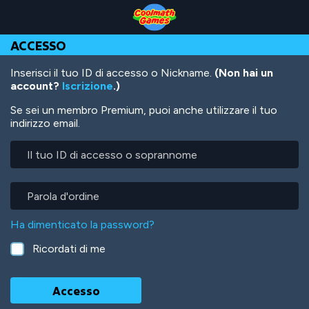
Skip
Skip
Skip
Skip
Salta
to
to
to
to
al
Top
Navigation
Main
Footer
contenuto
ACCESSO
of
Content
principale
Page
Inserisci il tuo ID di accesso o Nickname.
(Non hai un
account?
Iscrizione
.)
Se sei un membro Premium, puoi anche utilizzare il tuo
indirizzo email.
Il
tuo
ID
di
Parola
accesso
d'ordine
o
Ha dimenticato la password?
soprannome
Ricordati di me