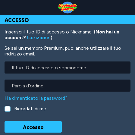
Skip
Skip
Skip
Skip
Salta
to
to
to
to
al
Top
Navigation
Main
Footer
contenuto
ACCESSO
of
Content
principale
Page
Inserisci il tuo ID di accesso o Nickname.
(Non hai un
account?
Iscrizione
.)
Se sei un membro Premium, puoi anche utilizzare il tuo
indirizzo email.
Il
tuo
ID
di
Parola
accesso
d'ordine
o
Ha dimenticato la password?
soprannome
Ricordati di me