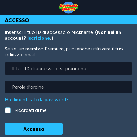
Skip
Skip
Skip
Skip
Salta
to
to
to
to
al
Top
Navigation
Main
Footer
contenuto
ACCESSO
of
Content
principale
Page
Inserisci il tuo ID di accesso o Nickname.
(Non hai un
account?
Iscrizione
.)
Se sei un membro Premium, puoi anche utilizzare il tuo
indirizzo email.
Il
tuo
ID
di
Parola
accesso
d'ordine
o
Ha dimenticato la password?
soprannome
Ricordati di me