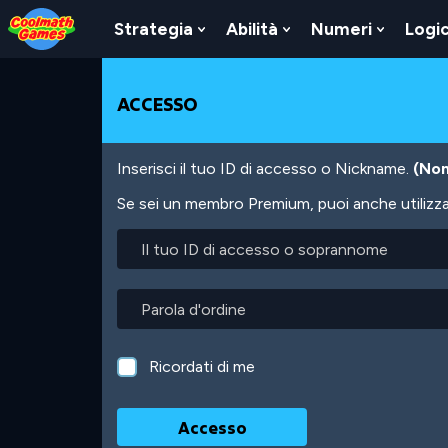
Skip
Skip
Skip
Skip
Salta
to
to
to
to
al
Strategia
Abilità
Numeri
Logi
Show
Show
Show
Top
Navigation
Main
Footer
contenuto
Submenu
Submenu
Submen
of
Content
principale
For
For
For
Page
Strategia
Abilità
Numeri
ACCESSO
Inserisci il tuo ID di accesso o Nickname.
(Non
Se sei un membro Premium, puoi anche utilizzare
Il
tuo
ID
di
Parola
accesso
d'ordine
o
soprannome
Ricordati di me