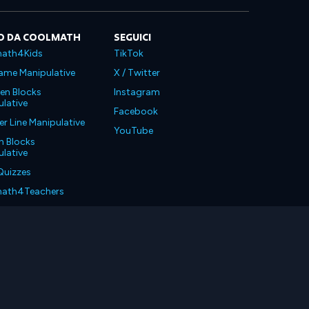
O DA COOLMATH
SEGUICI
ath4Kids
TikTok
ame Manipulative
X / Twitter
en Blocks
Instagram
lative
Facebook
 Line Manipulative
YouTube
n Blocks
lative
Quizzes
ath4Teachers
ath4Parents