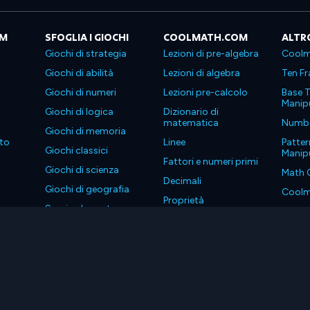
OM
SFOGLIA I GIOCHI
COOLMATH.COM
ALTR
Giochi di strategia
Lezioni di pre-algebra
Coolm
Giochi di abilità
Lezioni di algebra
Ten Fr
Giochi di numeri
Lezioni pre-calcolo
Base T
Manipu
Giochi di logica
Dizionario di
matematica
Number
Giochi di memoria
to
Linee
Patter
Giochi classici
Manipu
Fattori e numeri primi
Giochi di scienza
Math 
Decimali
Giochi di geografia
Coolm
Proprietà
Scarica le nostre app
Coolm
. Tutti i diritti riservati.