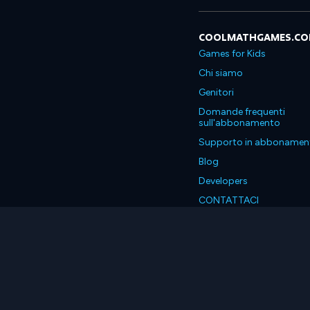
COOLMATHGAMES.C
Games for Kids
Chi siamo
Genitori
Domande frequenti
sull'abbonamento
Supporto in abbonamen
Blog
Developers
CONTATTACI
Accessibility
Italiano
© 2026 Coolmath.com LLC