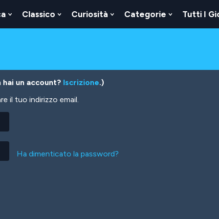
ca
Classico
Curiosità
Categorie
Tutti I Gi
Show
Show
Show
Show
u
Submenu
Submenu
Submenu
Submenu
For
For
For
For
Logica
Classico
Curiosità
Categorie
 hai un account?
Iscrizione
.)
 il tuo indirizzo email.
Ha dimenticato la password?