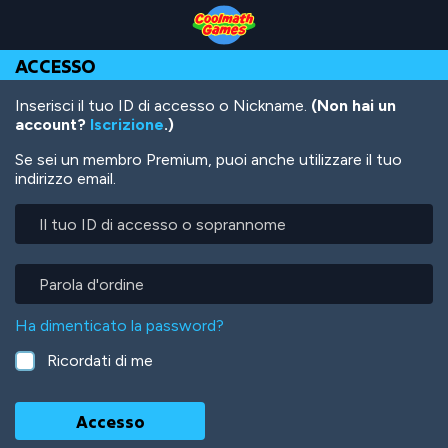
Skip
Skip
Skip
Skip
Salta
to
to
to
to
al
Top
Navigation
Main
Footer
contenuto
ACCESSO
of
Content
principale
Page
Inserisci il tuo ID di accesso o Nickname.
(Non hai un
account?
Iscrizione
.)
Se sei un membro Premium, puoi anche utilizzare il tuo
indirizzo email.
Il
tuo
ID
di
Parola
accesso
d'ordine
o
Ha dimenticato la password?
soprannome
Ricordati di me