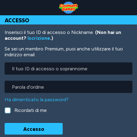
Skip
Skip
Skip
Skip
Salta
to
to
to
to
al
Top
Navigation
Main
Footer
contenuto
ACCESSO
of
Content
principale
Page
Inserisci il tuo ID di accesso o Nickname.
(Non hai un
account?
Iscrizione
.)
Se sei un membro Premium, puoi anche utilizzare il tuo
indirizzo email.
Il
tuo
ID
di
Parola
accesso
d'ordine
o
Ha dimenticato la password?
soprannome
Ricordati di me