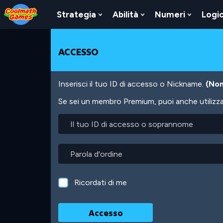
Skip
Skip
Skip
Skip
Salta
to
to
to
to
al
Strategia
Abilità
Numeri
Logi
Show
Show
Show
Top
Navigation
Main
Footer
contenuto
Submenu
Submenu
Submen
of
Content
principale
For
For
For
Page
Strategia
Abilità
Numeri
ACCESSO
Inserisci il tuo ID di accesso o Nickname.
(Non
Se sei un membro Premium, puoi anche utilizzare
Il
tuo
ID
di
Parola
accesso
d'ordine
o
soprannome
Ricordati di me