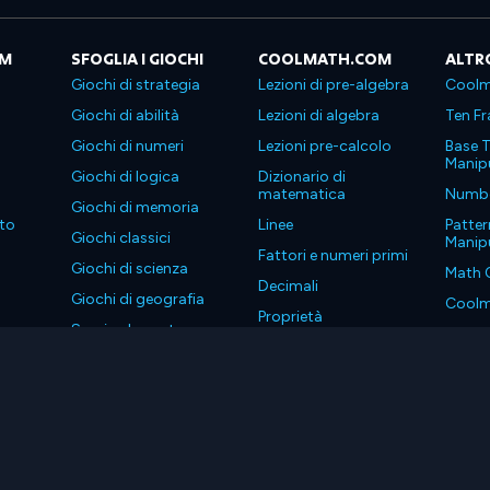
OM
SFOGLIA I GIOCHI
COOLMATH.COM
ALTR
Giochi di strategia
Lezioni di pre-algebra
Coolm
Giochi di abilità
Lezioni di algebra
Ten Fr
Giochi di numeri
Lezioni pre-calcolo
Base T
Manipu
Giochi di logica
Dizionario di
matematica
Number
Giochi di memoria
to
Linee
Patter
Giochi classici
Manipu
Fattori e numeri primi
Giochi di scienza
Math 
Decimali
Giochi di geografia
Coolm
Proprietà
Scarica le nostre app
Coolm
. Tutti i diritti riservati.