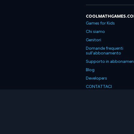
COOLMATHGAMES.C
Games for Kids
Chi siamo
Genitori
Domande frequenti
sull'abbonamento
Supporto in abbonamen
Blog
Developers
CONTATTACI
Accessibility
Italiano
© 2026 Coolmath.com LLC