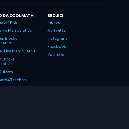
O DA COOLMATH
SEGUICI
ath4Kids
TikTok
ame Manipulative
X / Twitter
en Blocks
Instagram
lative
Facebook
 Line Manipulative
YouTube
n Blocks
lative
Quizzes
ath4Teachers
ath4Parents