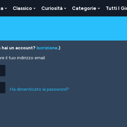
ca
Classico
Curiosità
Categorie
Tutti I Gi
Show
Show
Show
Show
u
Submenu
Submenu
Submenu
Submenu
For
For
For
For
Logica
Classico
Curiosità
Categorie
 hai un account?
Iscrizione
.)
 il tuo indirizzo email.
Ha dimenticato la password?