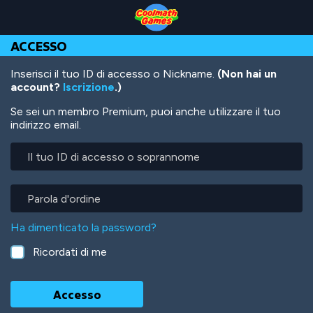
Skip
Skip
Skip
Skip
Salta
to
to
to
to
al
Top
Navigation
Main
Footer
contenuto
ACCESSO
of
Content
principale
Page
Inserisci il tuo ID di accesso o Nickname.
(Non hai un
account?
Iscrizione
.)
Se sei un membro Premium, puoi anche utilizzare il tuo
indirizzo email.
Il
tuo
ID
di
Parola
accesso
d'ordine
o
Ha dimenticato la password?
soprannome
Ricordati di me