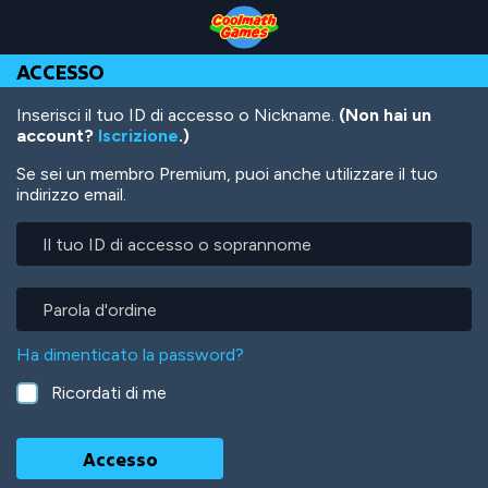
Skip
Skip
Skip
Skip
Salta
to
to
to
to
al
Top
Navigation
Main
Footer
contenuto
ACCESSO
of
Content
principale
Page
Inserisci il tuo ID di accesso o Nickname.
(Non hai un
account?
Iscrizione
.)
Se sei un membro Premium, puoi anche utilizzare il tuo
indirizzo email.
Il
tuo
ID
di
Parola
accesso
d'ordine
o
Ha dimenticato la password?
soprannome
Ricordati di me