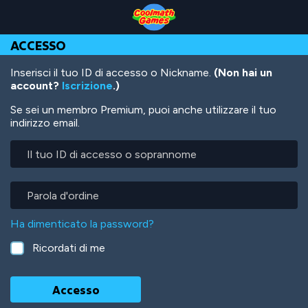
Skip
Skip
Skip
Skip
Salta
to
to
to
to
al
Top
Navigation
Main
Footer
contenuto
ACCESSO
of
Content
principale
Page
Inserisci il tuo ID di accesso o Nickname.
(Non hai un
account?
Iscrizione
.)
Se sei un membro Premium, puoi anche utilizzare il tuo
indirizzo email.
Il
tuo
ID
di
Parola
accesso
d'ordine
o
Ha dimenticato la password?
soprannome
Ricordati di me