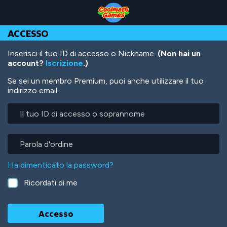
Skip
Skip
Skip
Skip
Salta
to
to
to
to
al
Top
Navigation
Main
Footer
contenuto
ACCESSO
of
Content
principale
Page
Inserisci il tuo ID di accesso o Nickname.
(Non hai un
account?
Iscrizione
.)
Se sei un membro Premium, puoi anche utilizzare il tuo
indirizzo email.
Il
tuo
ID
di
Parola
accesso
d'ordine
o
Ha dimenticato la password?
soprannome
Ricordati di me