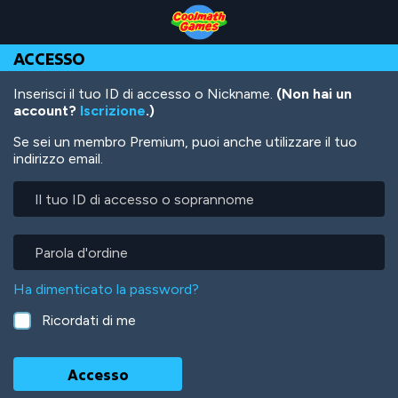
Skip
Skip
Skip
Skip
Salta
to
to
to
to
al
Top
Navigation
Main
Footer
contenuto
ACCESSO
of
Content
principale
Page
Inserisci il tuo ID di accesso o Nickname.
(Non hai un
account?
Iscrizione
.)
Se sei un membro Premium, puoi anche utilizzare il tuo
indirizzo email.
Il
tuo
ID
di
Parola
accesso
d'ordine
o
Ha dimenticato la password?
soprannome
Ricordati di me