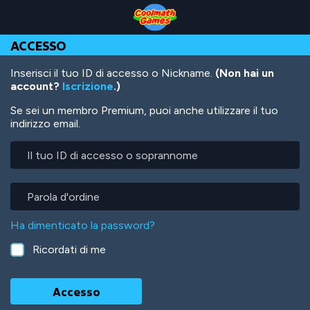
Skip
Skip
Skip
Skip
Salta
to
to
to
to
al
Top
Navigation
Main
Footer
contenuto
ACCESSO
of
Content
principale
Page
Inserisci il tuo ID di accesso o Nickname.
(Non hai un
account?
Iscrizione
.)
Se sei un membro Premium, puoi anche utilizzare il tuo
indirizzo email.
Il
tuo
ID
di
Parola
accesso
d'ordine
o
Ha dimenticato la password?
soprannome
Ricordati di me