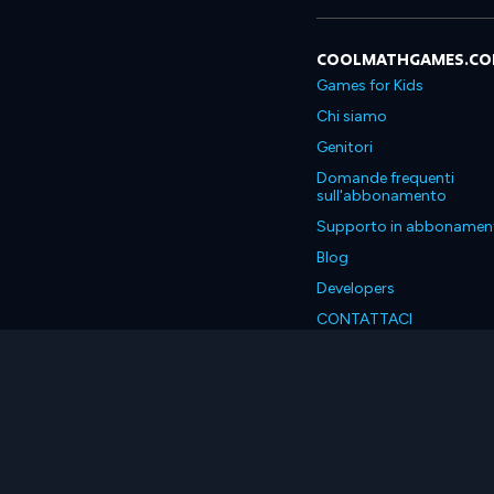
COOLMATHGAMES.C
Games for Kids
Chi siamo
Genitori
Domande frequenti
sull'abbonamento
Supporto in abbonamen
Blog
Developers
CONTATTACI
Accessibility
Italiano
© 2026 Coolmath.com LLC