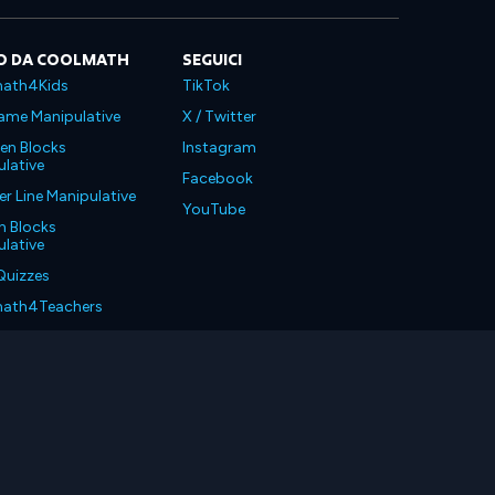
O DA COOLMATH
SEGUICI
ath4Kids
TikTok
ame Manipulative
X / Twitter
en Blocks
Instagram
lative
Facebook
 Line Manipulative
YouTube
n Blocks
lative
Quizzes
ath4Teachers
ath4Parents