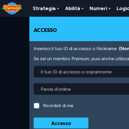
Skip
Skip
Skip
Skip
Salta
to
to
to
to
al
Strategia
Abilità
Numeri
Logi
Show
Show
Show
Top
Navigation
Main
Footer
contenuto
Submenu
Submenu
Submen
of
Content
principale
For
For
For
Page
Strategia
Abilità
Numeri
ACCESSO
Inserisci il tuo ID di accesso o Nickname.
(Non
Se sei un membro Premium, puoi anche utilizzare
Il
tuo
ID
di
Parola
accesso
d'ordine
o
soprannome
Ricordati di me