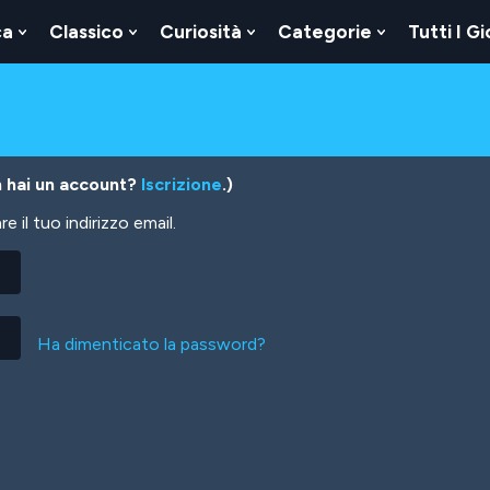
ca
Classico
Curiosità
Categorie
Tutti I Gi
Show
Show
Show
Show
u
Submenu
Submenu
Submenu
Submenu
For
For
For
For
Logica
Classico
Curiosità
Categorie
 hai un account?
Iscrizione
.)
 il tuo indirizzo email.
Ha dimenticato la password?