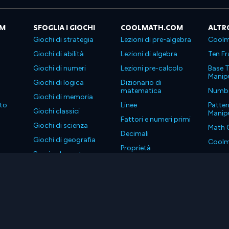
OM
SFOGLIA I GIOCHI
COOLMATH.COM
ALTR
Giochi di strategia
Lezioni di pre-algebra
Coolm
Giochi di abilità
Lezioni di algebra
Ten Fr
Giochi di numeri
Lezioni pre-calcolo
Base T
Manipu
Giochi di logica
Dizionario di
matematica
Number
Giochi di memoria
to
Linee
Patter
Giochi classici
Manipu
Fattori e numeri primi
Giochi di scienza
Math 
Decimali
Giochi di geografia
Coolm
Proprietà
Scarica le nostre app
Coolm
. Tutti i diritti riservati.