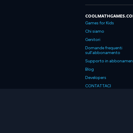
COOLMATHGAMES.C
Games for Kids
Chi siamo
Genitori
Domande frequenti
sull'abbonamento
Supporto in abbonamen
Blog
Developers
CONTATTACI
Accessibility
Italiano
© 2026 Coolmath.com LLC