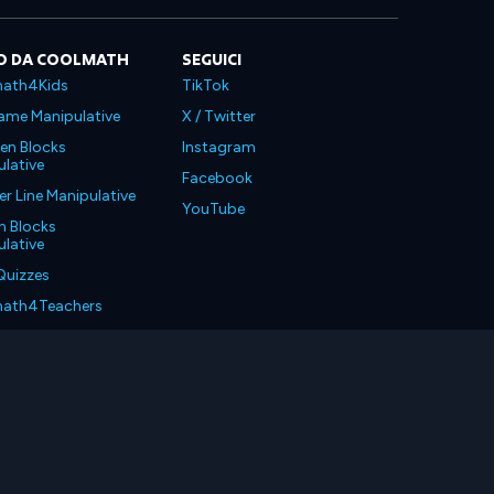
O DA COOLMATH
SEGUICI
ath4Kids
TikTok
ame Manipulative
X / Twitter
en Blocks
Instagram
lative
Facebook
 Line Manipulative
YouTube
n Blocks
lative
Quizzes
ath4Teachers
ath4Parents