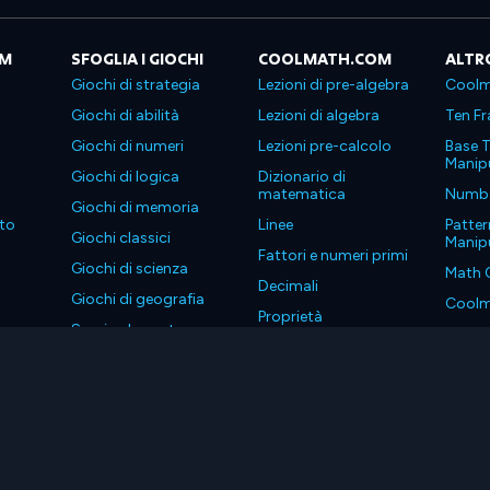
OM
SFOGLIA I GIOCHI
COOLMATH.COM
ALTR
Giochi di strategia
Lezioni di pre-algebra
Coolm
Giochi di abilità
Lezioni di algebra
Ten Fr
Giochi di numeri
Lezioni pre-calcolo
Base T
Manipu
Giochi di logica
Dizionario di
matematica
Number
Giochi di memoria
to
Linee
Patter
Giochi classici
Manipu
Fattori e numeri primi
Giochi di scienza
Math 
Decimali
Giochi di geografia
Coolm
Proprietà
Scarica le nostre app
Coolm
. Tutti i diritti riservati.