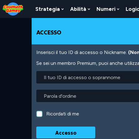
Skip
Skip
Skip
Skip
Salta
to
to
to
to
al
Strategia
Abilità
Numeri
Logi
Show
Show
Show
Top
Navigation
Main
Footer
contenuto
Submenu
Submenu
Submen
of
Content
principale
For
For
For
Page
Strategia
Abilità
Numeri
ACCESSO
Inserisci il tuo ID di accesso o Nickname.
(Non
Se sei un membro Premium, puoi anche utilizzare
Il
tuo
ID
di
Parola
accesso
d'ordine
o
soprannome
Ricordati di me