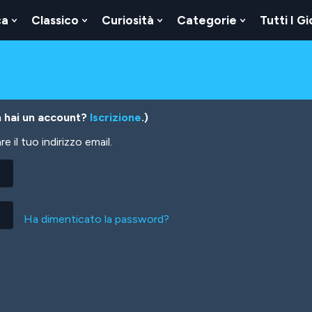
ca
Classico
Curiosità
Categorie
Tutti I Gi
Show
Show
Show
Show
u
Submenu
Submenu
Submenu
Submenu
For
For
For
For
Logica
Classico
Curiosità
Categorie
 hai un account?
Iscrizione
.)
 il tuo indirizzo email.
Ha dimenticato la password?