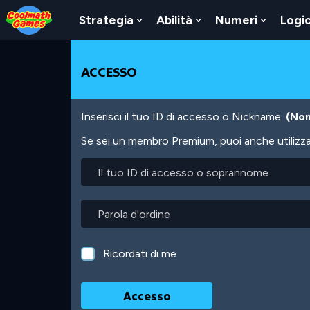
Skip
Skip
Skip
Skip
Salta
to
to
to
to
al
Strategia
Abilità
Numeri
Logi
Show
Show
Show
Top
Navigation
Main
Footer
contenuto
Submenu
Submenu
Submen
of
Content
principale
For
For
For
Page
Strategia
Abilità
Numeri
ACCESSO
Inserisci il tuo ID di accesso o Nickname.
(Non
Se sei un membro Premium, puoi anche utilizzare
Il
tuo
ID
di
Parola
accesso
d'ordine
o
soprannome
Ricordati di me