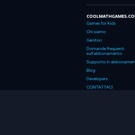
COOLMATHGAMES.C
Games for Kids
Chi siamo
Genitori
Domande frequenti
sull'abbonamento
Supporto in abbonamen
Blog
Developers
CONTATTACI
Accessibility
Italiano
© 2026 Coolmath.com LLC