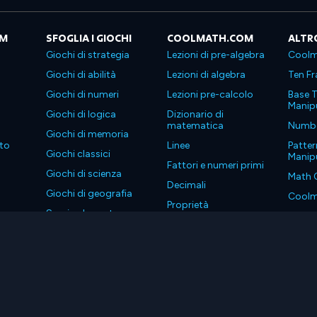
OM
SFOGLIA I GIOCHI
COOLMATH.COM
ALTR
Giochi di strategia
Lezioni di pre-algebra
Coolm
Giochi di abilità
Lezioni di algebra
Ten Fr
Giochi di numeri
Lezioni pre-calcolo
Base T
Manipu
Giochi di logica
Dizionario di
matematica
Number
Giochi di memoria
to
Linee
Patter
Giochi classici
Manipu
Fattori e numeri primi
Giochi di scienza
Math 
Decimali
Giochi di geografia
Coolm
Proprietà
Scarica le nostre app
Coolm
. Tutti i diritti riservati.