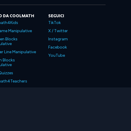
O DA COOLMATH
SEGUICI
ath4Kids
TikTok
ame Manipulative
X / Twitter
en Blocks
Instagram
lative
Facebook
 Line Manipulative
YouTube
n Blocks
lative
Quizzes
ath4Teachers
ath4Parents