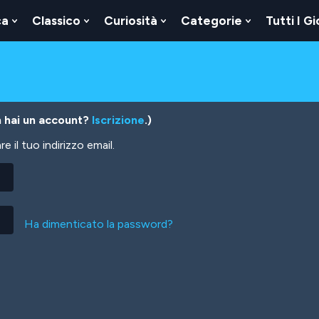
ca
Classico
Curiosità
Categorie
Tutti I Gi
Show
Show
Show
Show
u
Submenu
Submenu
Submenu
Submenu
For
For
For
For
Logica
Classico
Curiosità
Categorie
 hai un account?
Iscrizione
.)
 il tuo indirizzo email.
Ha dimenticato la password?