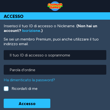
Skip
Skip
Skip
Skip
Salta
to
to
to
to
al
Top
Navigation
Main
Footer
contenuto
ACCESSO
of
Content
principale
Page
Inserisci il tuo ID di accesso o Nickname.
(Non hai un
account?
Iscrizione
.)
Se sei un membro Premium, puoi anche utilizzare il tuo
indirizzo email.
Il
tuo
ID
di
Parola
accesso
d'ordine
o
Ha dimenticato la password?
soprannome
Ricordati di me