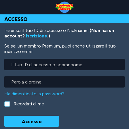
Skip
Skip
Skip
Skip
Salta
to
to
to
to
al
Top
Navigation
Main
Footer
contenuto
ACCESSO
of
Content
principale
Page
Inserisci il tuo ID di accesso o Nickname.
(Non hai un
account?
Iscrizione
.)
Se sei un membro Premium, puoi anche utilizzare il tuo
indirizzo email.
Il
tuo
ID
di
Parola
accesso
d'ordine
o
Ha dimenticato la password?
soprannome
Ricordati di me