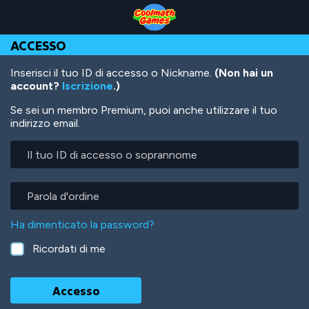
Skip
Skip
Skip
Skip
Salta
to
to
to
to
al
Top
Navigation
Main
Footer
contenuto
ACCESSO
of
Content
principale
Page
Inserisci il tuo ID di accesso o Nickname.
(Non hai un
account?
Iscrizione
.)
Se sei un membro Premium, puoi anche utilizzare il tuo
indirizzo email.
Il
tuo
ID
di
Parola
accesso
d'ordine
o
Ha dimenticato la password?
soprannome
Ricordati di me