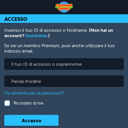
Skip
Skip
Skip
Skip
Salta
to
to
to
to
al
Top
Navigation
Main
Footer
contenuto
ACCESSO
of
Content
principale
Page
Inserisci il tuo ID di accesso o Nickname.
(Non hai un
account?
Iscrizione
.)
Se sei un membro Premium, puoi anche utilizzare il tuo
indirizzo email.
Il
tuo
ID
di
Parola
accesso
d'ordine
o
Ha dimenticato la password?
soprannome
Ricordati di me