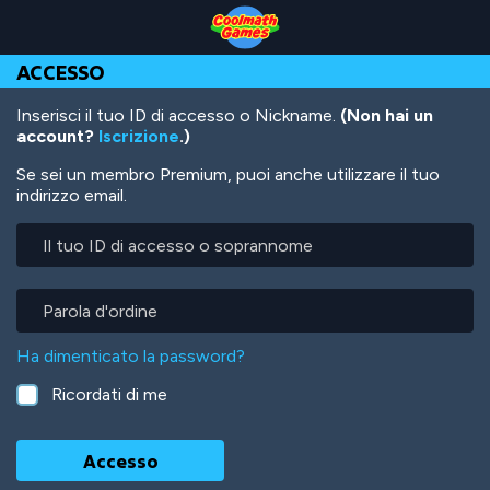
Skip
Skip
Skip
Skip
Salta
to
to
to
to
al
Top
Navigation
Main
Footer
contenuto
ACCESSO
of
Content
principale
Page
Inserisci il tuo ID di accesso o Nickname.
(Non hai un
account?
Iscrizione
.)
Se sei un membro Premium, puoi anche utilizzare il tuo
indirizzo email.
Il
tuo
ID
di
Parola
accesso
d'ordine
o
Ha dimenticato la password?
soprannome
Ricordati di me