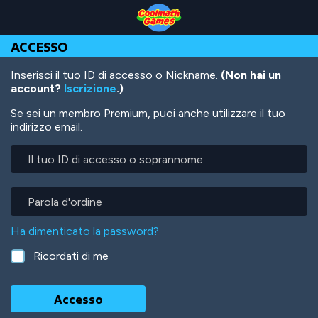
Skip
Skip
Skip
Skip
Salta
to
to
to
to
al
Top
Navigation
Main
Footer
contenuto
ACCESSO
of
Content
principale
Page
Inserisci il tuo ID di accesso o Nickname.
(Non hai un
account?
Iscrizione
.)
Se sei un membro Premium, puoi anche utilizzare il tuo
indirizzo email.
Il
tuo
ID
di
Parola
accesso
d'ordine
o
Ha dimenticato la password?
soprannome
Ricordati di me