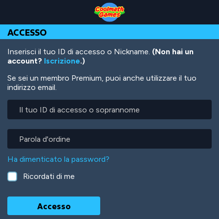
Skip
Skip
Skip
Skip
Salta
to
to
to
to
al
Top
Navigation
Main
Footer
contenuto
ACCESSO
of
Content
principale
Page
Inserisci il tuo ID di accesso o Nickname.
(Non hai un
account?
Iscrizione
.)
Se sei un membro Premium, puoi anche utilizzare il tuo
indirizzo email.
Il
tuo
ID
di
Parola
accesso
d'ordine
o
Ha dimenticato la password?
soprannome
Ricordati di me