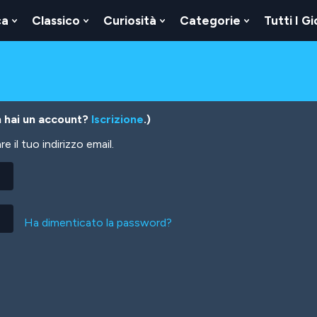
ca
Classico
Curiosità
Categorie
Tutti I Gi
Show
Show
Show
Show
u
Submenu
Submenu
Submenu
Submenu
For
For
For
For
Logica
Classico
Curiosità
Categorie
 hai un account?
Iscrizione
.)
 il tuo indirizzo email.
Ha dimenticato la password?