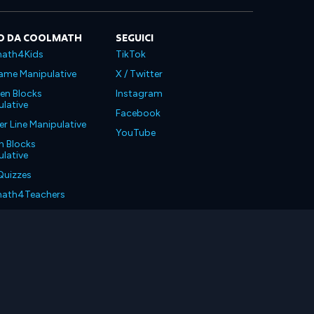
O DA COOLMATH
SEGUICI
ath4Kids
TikTok
ame Manipulative
X / Twitter
en Blocks
Instagram
lative
Facebook
 Line Manipulative
YouTube
n Blocks
lative
Quizzes
ath4Teachers
ath4Parents