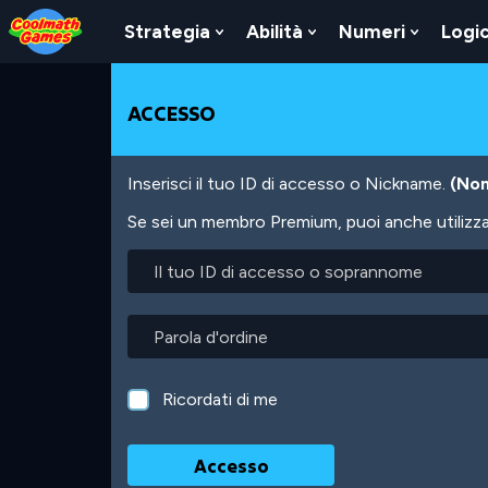
Skip
Skip
Skip
Skip
Salta
to
to
to
to
al
Strategia
Abilità
Numeri
Logi
Show
Show
Show
Top
Navigation
Main
Footer
contenuto
Submenu
Submenu
Submen
of
Content
principale
For
For
For
Page
Strategia
Abilità
Numeri
ACCESSO
Inserisci il tuo ID di accesso o Nickname.
(Non
Se sei un membro Premium, puoi anche utilizzare
Il
tuo
ID
di
Parola
accesso
d'ordine
o
soprannome
Ricordati di me