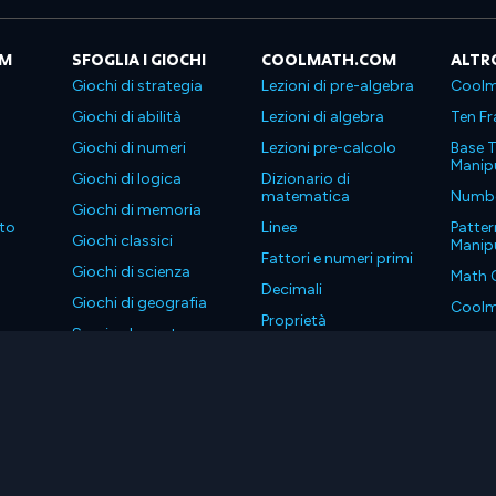
OM
SFOGLIA I GIOCHI
COOLMATH.COM
ALTR
Giochi di strategia
Lezioni di pre-algebra
Coolm
Giochi di abilità
Lezioni di algebra
Ten Fr
Giochi di numeri
Lezioni pre-calcolo
Base T
Manipu
Giochi di logica
Dizionario di
matematica
Number
Giochi di memoria
to
Linee
Patter
Giochi classici
Manipu
Fattori e numeri primi
Giochi di scienza
Math 
Decimali
Giochi di geografia
Coolm
Proprietà
Scarica le nostre app
Coolm
. Tutti i diritti riservati.