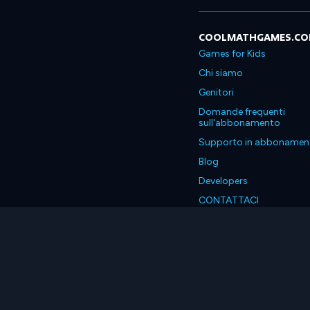
COOLMATHGAMES.C
Games for Kids
Chi siamo
Genitori
Domande frequenti
sull'abbonamento
Supporto in abbonamen
Blog
Developers
CONTATTACI
Accessibility
Italiano
© 2026 Coolmath.com LLC