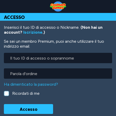
Skip
Skip
Skip
Skip
Salta
to
to
to
to
al
Top
Navigation
Main
Footer
contenuto
ACCESSO
of
Content
principale
Page
Inserisci il tuo ID di accesso o Nickname.
(Non hai un
account?
Iscrizione
.)
Se sei un membro Premium, puoi anche utilizzare il tuo
indirizzo email.
Il
tuo
ID
di
Parola
accesso
d'ordine
o
Ha dimenticato la password?
soprannome
Ricordati di me