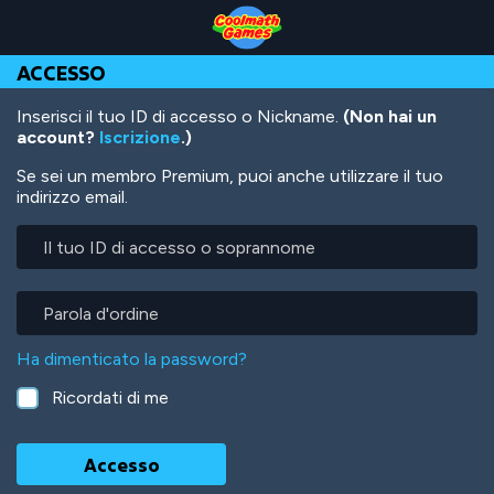
Skip
Skip
Skip
Skip
Salta
to
to
to
to
al
Top
Navigation
Main
Footer
contenuto
ACCESSO
of
Content
principale
Page
Inserisci il tuo ID di accesso o Nickname.
(Non hai un
account?
Iscrizione
.)
Se sei un membro Premium, puoi anche utilizzare il tuo
indirizzo email.
Il
tuo
ID
di
Parola
accesso
d'ordine
o
Ha dimenticato la password?
soprannome
Ricordati di me