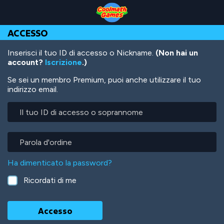
Skip
Skip
Skip
Skip
Salta
to
to
to
to
al
Top
Navigation
Main
Footer
contenuto
ACCESSO
of
Content
principale
Page
Inserisci il tuo ID di accesso o Nickname.
(Non hai un
account?
Iscrizione
.)
Se sei un membro Premium, puoi anche utilizzare il tuo
indirizzo email.
Il
tuo
ID
di
Parola
accesso
d'ordine
o
Ha dimenticato la password?
soprannome
Ricordati di me