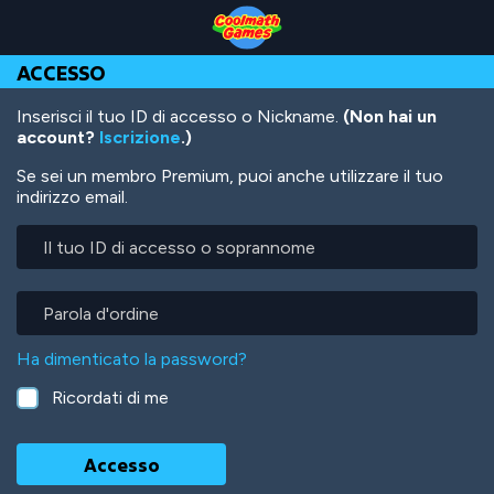
Skip
Skip
Skip
Skip
Salta
to
to
to
to
al
Top
Navigation
Main
Footer
contenuto
ACCESSO
of
Content
principale
Page
Inserisci il tuo ID di accesso o Nickname.
(Non hai un
account?
Iscrizione
.)
Se sei un membro Premium, puoi anche utilizzare il tuo
indirizzo email.
Il
tuo
ID
di
Parola
accesso
d'ordine
o
Ha dimenticato la password?
soprannome
Ricordati di me