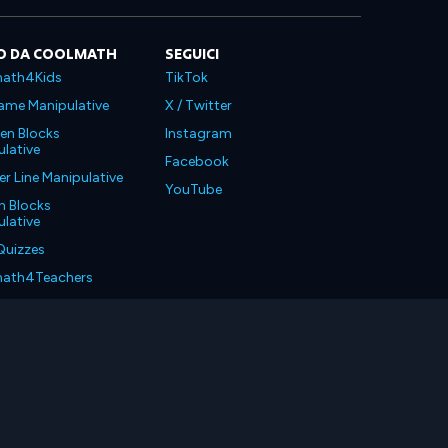
O DA COOLMATH
SEGUICI
ath4Kids
TikTok
ame Manipulative
X / Twitter
en Blocks
Instagram
lative
Facebook
 Line Manipulative
YouTube
n Blocks
lative
Quizzes
ath4Teachers
ath4Parents