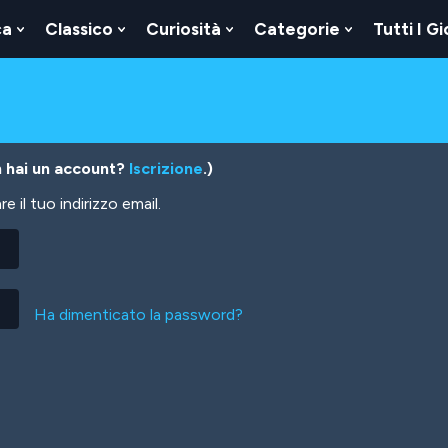
ca
Classico
Curiosità
Categorie
Tutti I Gi
Show
Show
Show
Show
u
Submenu
Submenu
Submenu
Submenu
For
For
For
For
Logica
Classico
Curiosità
Categorie
 hai un account?
Iscrizione
.)
 il tuo indirizzo email.
Ha dimenticato la password?