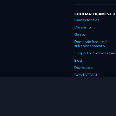
COOLMATHGAMES.C
Games for Kids
Chi siamo
Genitori
Domande frequenti
sull'abbonamento
Supporto in abbonamen
Blog
Developers
CONTATTACI
Accessibility
Italiano
© 2026 Coolmath.com LLC