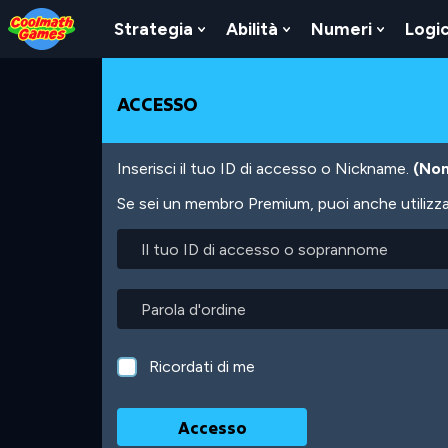
Skip
Skip
Skip
Skip
Salta
to
to
to
to
al
Strategia
Abilità
Numeri
Logi
Show
Show
Show
Top
Navigation
Main
Footer
contenuto
Submenu
Submenu
Submen
of
Content
principale
For
For
For
Page
Strategia
Abilità
Numeri
ACCESSO
Inserisci il tuo ID di accesso o Nickname.
(Non
Se sei un membro Premium, puoi anche utilizzare
Il
tuo
ID
di
Parola
accesso
d'ordine
o
soprannome
Ricordati di me