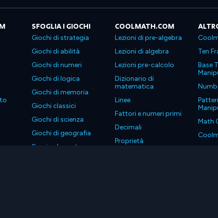
OM
SFOGLIA I GIOCHI
COOLMATH.COM
ALTR
Giochi di strategia
Lezioni di pre-algebra
Coolm
Giochi di abilità
Lezioni di algebra
Ten Fr
Giochi di numeri
Lezioni pre-calcolo
Base T
Manipu
Giochi di logica
Dizionario di
matematica
Number
Giochi di memoria
to
Linee
Patter
Giochi classici
Manipu
Fattori e numeri primi
Giochi di scienza
Math 
Decimali
Giochi di geografia
Coolm
Proprietà
Scarica le nostre app
Coolm
. Tutti i diritti riservati.