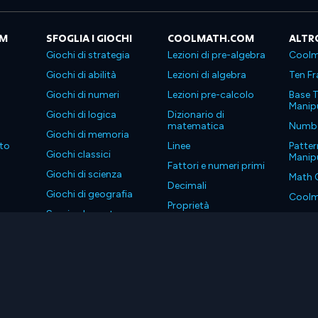
OM
SFOGLIA I GIOCHI
COOLMATH.COM
ALTR
Giochi di strategia
Lezioni di pre-algebra
Coolm
Giochi di abilità
Lezioni di algebra
Ten Fr
Giochi di numeri
Lezioni pre-calcolo
Base T
Manipu
Giochi di logica
Dizionario di
matematica
Number
Giochi di memoria
to
Linee
Patter
Giochi classici
Manipu
Fattori e numeri primi
Giochi di scienza
Math 
Decimali
Giochi di geografia
Coolm
Proprietà
Scarica le nostre app
Coolm
. Tutti i diritti riservati.