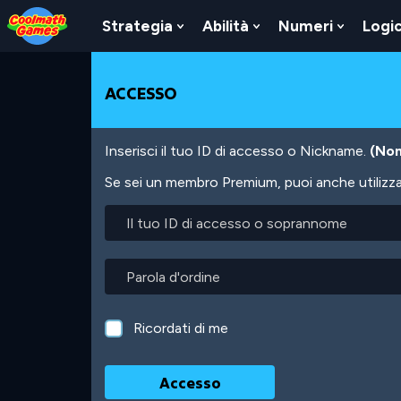
Skip
Skip
Skip
Skip
Salta
to
to
to
to
al
Strategia
Abilità
Numeri
Logi
Show
Show
Show
Top
Navigation
Main
Footer
contenuto
Submenu
Submenu
Submen
of
Content
principale
For
For
For
Page
Strategia
Abilità
Numeri
ACCESSO
Inserisci il tuo ID di accesso o Nickname.
(Non
Se sei un membro Premium, puoi anche utilizzare
Il
tuo
ID
di
Parola
accesso
d'ordine
o
soprannome
Ricordati di me