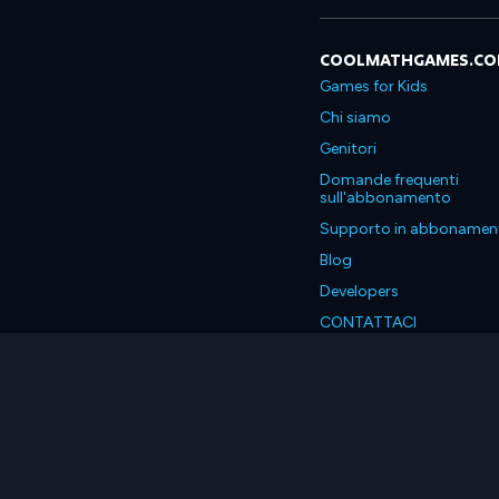
COOLMATHGAMES.C
Games for Kids
Chi siamo
Genitori
Domande frequenti
sull'abbonamento
Supporto in abbonamen
Blog
Developers
CONTATTACI
Accessibility
Italiano
© 2026 Coolmath.com LLC