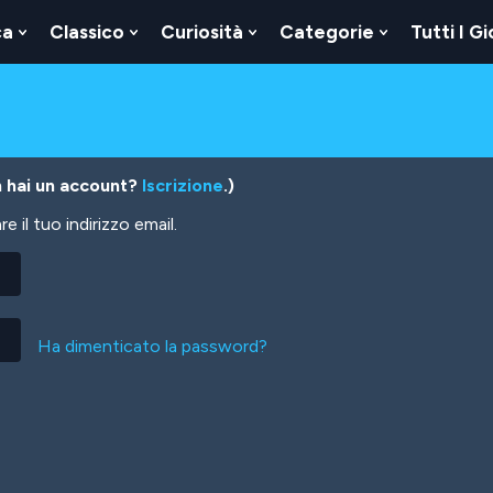
ca
Classico
Curiosità
Categorie
Tutti I Gi
Show
Show
Show
Show
u
Submenu
Submenu
Submenu
Submenu
For
For
For
For
Logica
Classico
Curiosità
Categorie
 hai un account?
Iscrizione
.)
 il tuo indirizzo email.
Ha dimenticato la password?