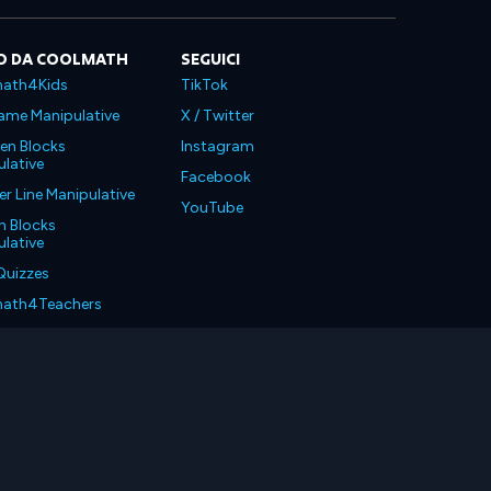
O DA COOLMATH
SEGUICI
ath4Kids
TikTok
ame Manipulative
X / Twitter
en Blocks
Instagram
lative
Facebook
 Line Manipulative
YouTube
n Blocks
lative
Quizzes
ath4Teachers
ath4Parents