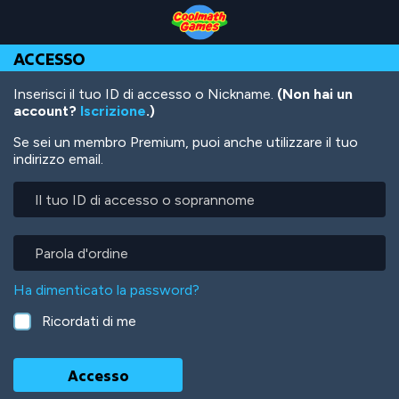
Skip
Skip
Skip
Skip
Salta
to
to
to
to
al
Top
Navigation
Main
Footer
contenuto
ACCESSO
of
Content
principale
Page
Inserisci il tuo ID di accesso o Nickname.
(Non hai un
account?
Iscrizione
.)
Se sei un membro Premium, puoi anche utilizzare il tuo
indirizzo email.
Il
tuo
ID
di
Parola
accesso
d'ordine
o
Ha dimenticato la password?
soprannome
Ricordati di me