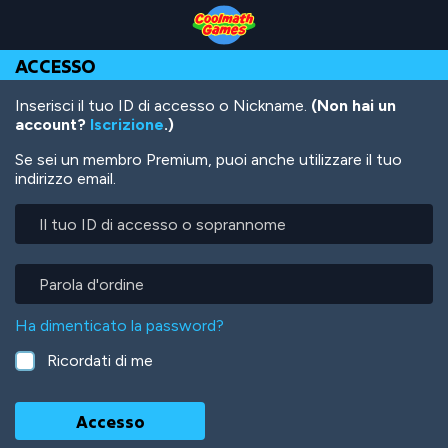
Skip
Skip
Skip
Skip
Salta
to
to
to
to
al
Top
Navigation
Main
Footer
contenuto
ACCESSO
of
Content
principale
Page
Inserisci il tuo ID di accesso o Nickname.
(Non hai un
account?
Iscrizione
.)
Se sei un membro Premium, puoi anche utilizzare il tuo
indirizzo email.
Il
tuo
ID
di
Parola
accesso
d'ordine
o
Ha dimenticato la password?
soprannome
Ricordati di me