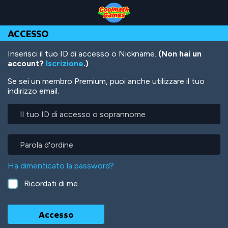
Skip
Skip
Skip
Skip
Salta
to
to
to
to
al
Top
Navigation
Main
Footer
contenuto
ACCESSO
of
Content
principale
Page
Inserisci il tuo ID di accesso o Nickname.
(Non hai un
account?
Iscrizione
.)
Se sei un membro Premium, puoi anche utilizzare il tuo
indirizzo email.
Il
tuo
ID
di
Parola
accesso
d'ordine
o
Ha dimenticato la password?
soprannome
Ricordati di me