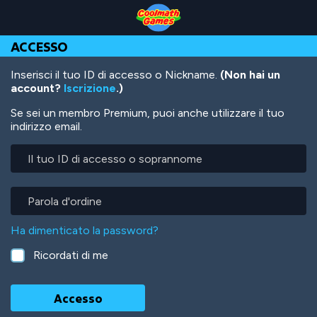
Skip
Skip
Skip
Skip
Salta
to
to
to
to
al
Top
Navigation
Main
Footer
contenuto
ACCESSO
of
Content
principale
Page
Inserisci il tuo ID di accesso o Nickname.
(Non hai un
account?
Iscrizione
.)
Se sei un membro Premium, puoi anche utilizzare il tuo
indirizzo email.
Il
tuo
ID
di
Parola
accesso
d'ordine
o
Ha dimenticato la password?
soprannome
Ricordati di me