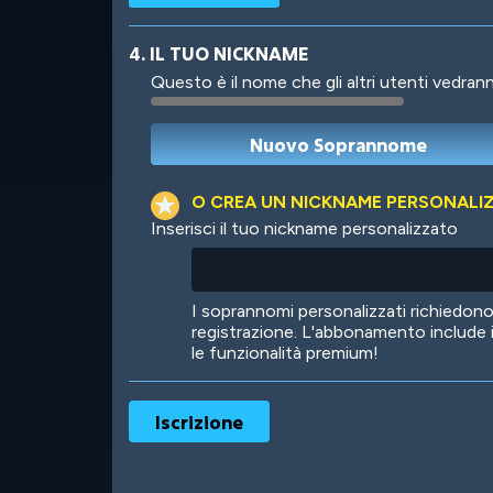
4. IL TUO NICKNAME
Questo è il nome che gli altri utenti vedrann
Robotic
International
O CREA UN NICKNAME PERSONALI
Inserisci il tuo nickname personalizzato
Big City
Starlight
I soprannomi personalizzati richiedo
registrazione. L'abbonamento include 
le funzionalità premium!
Ooh! Aah!
Night Game