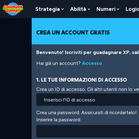
Skip
Skip
Skip
Skip
Salta
to
to
to
to
al
Strategia
Abilità
Numeri
Logi
Show
Show
Show
Top
Navigation
Main
Footer
contenuto
Submenu
Submenu
Submen
of
Content
principale
For
For
For
Page
Strategia
Abilità
Numeri
CREA UN ACCOUNT GRATIS
Benvenuto! Iscriviti per guadagnare XP, salir
Hai già un account?
Accesso
.
1. LE TUE INFORMAZIONI DI ACCESSO
Crea un ID di accesso. Gli altri utenti non lo 
Crea una password. Assicurati di ricordartelo!
Inserire la password