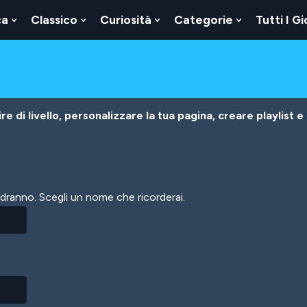
ca
Classico
Curiosità
Categorie
Tutti I Gi
Show
Show
Show
Show
u
Submenu
Submenu
Submenu
Submenu
For
For
For
For
Logica
Classico
Curiosità
Categorie
e di livello, personalizzare la tua pagina, creare playlist e
vedranno. Scegli un nome che ricorderai.