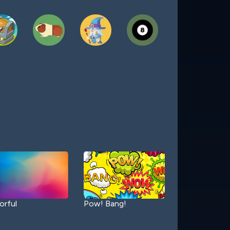
orful
Pow! Bang!