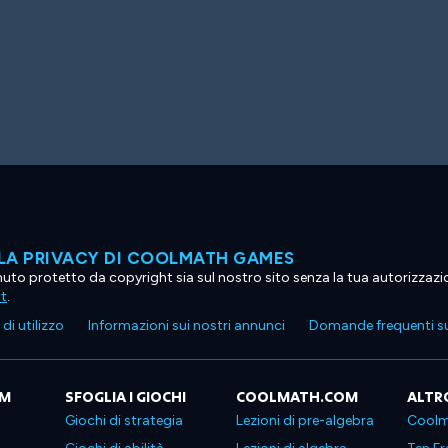
LA PRIVACY DI COOLMATH GAMES
tenuto protetto da copyright sia sul nostro sito senza la tua autorizzaz
ht
.
di utilizzo
Informazioni sui nostri annunci
Domande frequenti su
OM
SFOGLIA I GIOCHI
COOLMATH.COM
ALTR
Giochi di strategia
Lezioni di pre-algebra
Coolm