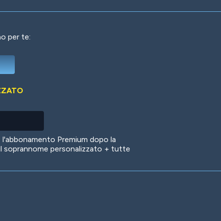
o per te:
Deep Water
On the Beach
Mus
ZZATO
Circuits
Glazed Over
In 
no l'abbonamento Premium dopo la
il soprannome personalizzato + tutte
Big Spender
Hit the Slopes
Boo