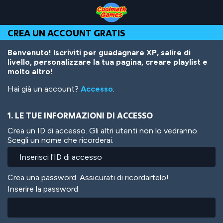
Skip
Skip
Skip
Skip
Salta
to
to
to
to
al
Top
Navigation
Main
Footer
contenuto
CREA UN ACCOUNT GRATIS
of
Content
principale
Page
Benvenuto! Iscriviti per guadagnare XP, salire di
livello, personalizzare la tua pagina, creare playlist e
molto altro!
Hai già un account?
Accesso
.
1. LE TUE INFORMAZIONI DI ACCESSO
Crea un ID di accesso. Gli altri utenti non lo vedranno.
Scegli un nome che ricorderai.
Crea una password. Assicurati di ricordartelo!
Inserire la password