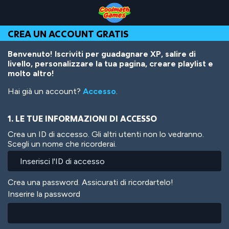
Skip
Skip
Skip
Skip
Salta
to
to
to
to
al
Top
Navigation
Main
Footer
contenuto
CREA UN ACCOUNT GRATIS
of
Content
principale
Page
Benvenuto! Iscriviti per guadagnare XP, salire di
livello, personalizzare la tua pagina, creare playlist e
molto altro!
Hai già un account?
Accesso
.
1. LE TUE INFORMAZIONI DI ACCESSO
Crea un ID di accesso. Gli altri utenti non lo vedranno.
Scegli un nome che ricorderai.
Crea una password. Assicurati di ricordartelo!
Inserire la password