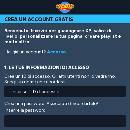
Skip
Skip
Skip
Skip
Salta
to
to
to
to
al
Top
Navigation
Main
Footer
contenuto
CREA UN ACCOUNT GRATIS
of
Content
principale
Page
Benvenuto! Iscriviti per guadagnare XP, salire di
livello, personalizzare la tua pagina, creare playlist e
molto altro!
Hai già un account?
Accesso
.
1. LE TUE INFORMAZIONI DI ACCESSO
Crea un ID di accesso. Gli altri utenti non lo vedranno.
Scegli un nome che ricorderai.
Crea una password. Assicurati di ricordartelo!
Inserire la password