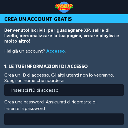
Skip
Skip
Skip
Skip
Salta
to
to
to
to
al
Top
Navigation
Main
Footer
contenuto
CREA UN ACCOUNT GRATIS
of
Content
principale
Page
Benvenuto! Iscriviti per guadagnare XP, salire di
livello, personalizzare la tua pagina, creare playlist e
molto altro!
Hai già un account?
Accesso
.
1. LE TUE INFORMAZIONI DI ACCESSO
Crea un ID di accesso. Gli altri utenti non lo vedranno.
Scegli un nome che ricorderai.
Crea una password. Assicurati di ricordartelo!
Inserire la password