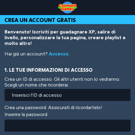
Skip
Skip
Skip
Skip
Salta
to
to
to
to
al
Top
Navigation
Main
Footer
contenuto
CREA UN ACCOUNT GRATIS
of
Content
principale
Page
Benvenuto! Iscriviti per guadagnare XP, salire di
livello, personalizzare la tua pagina, creare playlist e
molto altro!
Hai già un account?
Accesso
.
1. LE TUE INFORMAZIONI DI ACCESSO
Crea un ID di accesso. Gli altri utenti non lo vedranno.
Scegli un nome che ricorderai.
Crea una password. Assicurati di ricordartelo!
Inserire la password