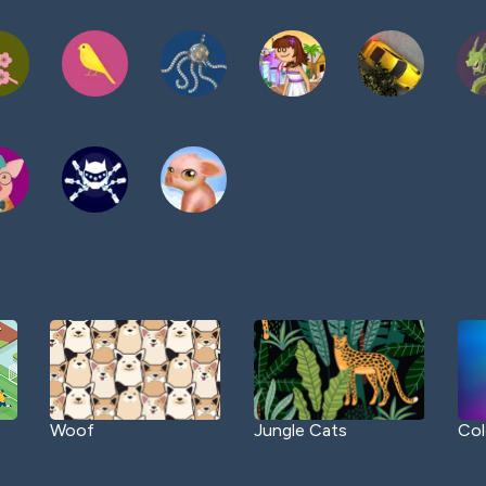
Woof
Jungle Cats
Col