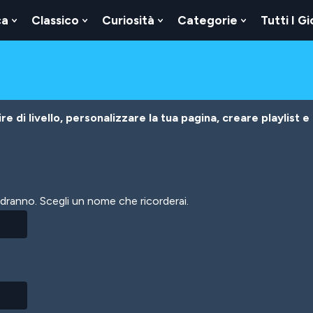
ca
Classico
Curiosità
Categorie
Tutti I Gi
Show
Show
Show
Show
u
Submenu
Submenu
Submenu
Submenu
For
For
For
For
Logica
Classico
Curiosità
Categorie
e di livello, personalizzare la tua pagina, creare playlist e
vedranno. Scegli un nome che ricorderai.