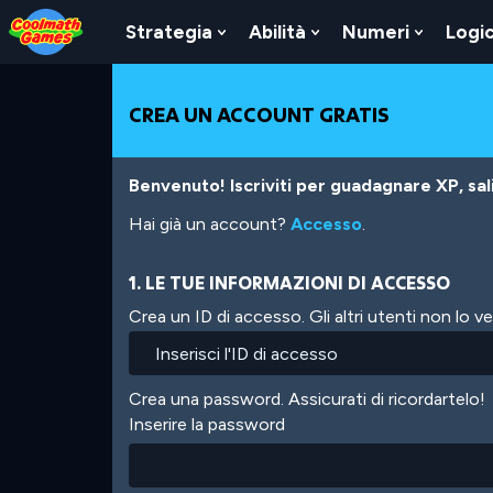
Skip
Skip
Skip
Skip
Salta
to
to
to
to
al
Strategia
Abilità
Numeri
Logi
Show
Show
Show
Top
Navigation
Main
Footer
contenuto
Submenu
Submenu
Submen
of
Content
principale
For
For
For
Page
Strategia
Abilità
Numeri
CREA UN ACCOUNT GRATIS
Benvenuto! Iscriviti per guadagnare XP, salir
Hai già un account?
Accesso
.
1. LE TUE INFORMAZIONI DI ACCESSO
Crea un ID di accesso. Gli altri utenti non lo 
Crea una password. Assicurati di ricordartelo!
Inserire la password