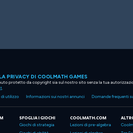
LA PRIVACY DI COOLMATH GAMES
tenuto protetto da copyright sia sul nostro sito senza la tua autorizzaz
ht
.
di utilizzo
Informazioni sui nostri annunci
Domande frequenti su
OM
SFOGLIA I GIOCHI
COOLMATH.COM
ALTR
Giochi di strategia
Lezioni di pre-algebra
Coolm