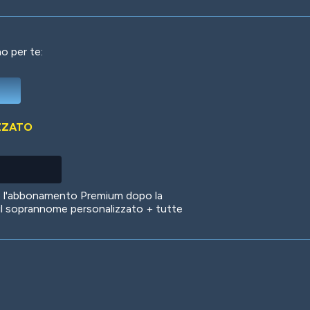
o per te:
Deep Water
On the Beach
Mus
ZZATO
Circuits
Glazed Over
In 
no l'abbonamento Premium dopo la
il soprannome personalizzato + tutte
Big Spender
Hit the Slopes
Boo