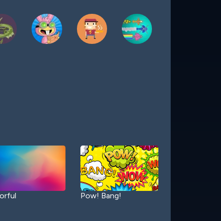
orful
Pow! Bang!