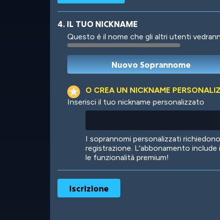
4. IL TUO NICKNAME
Questo è il nome che gli altri utenti vedrann
Robotic
International
O CREA UN NICKNAME PERSONALI
Inserisci il tuo nickname personalizzato
Big City
Starlight
I soprannomi personalizzati richiedo
registrazione. L'abbonamento include 
le funzionalità premium!
Ooh! Aah!
Night Game