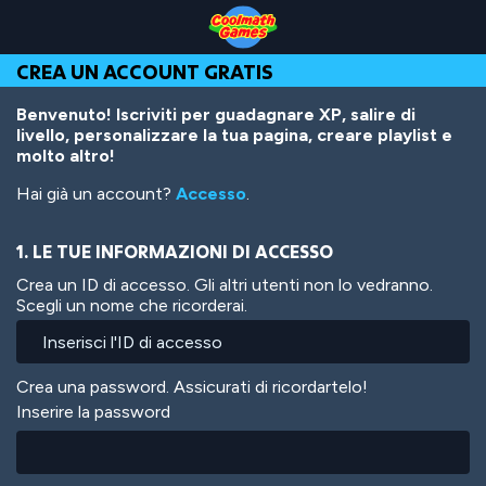
Skip
Skip
Skip
Skip
Salta
to
to
to
to
al
Top
Navigation
Main
Footer
contenuto
CREA UN ACCOUNT GRATIS
of
Content
principale
Page
Benvenuto! Iscriviti per guadagnare XP, salire di
livello, personalizzare la tua pagina, creare playlist e
molto altro!
Hai già un account?
Accesso
.
1. LE TUE INFORMAZIONI DI ACCESSO
Crea un ID di accesso. Gli altri utenti non lo vedranno.
Scegli un nome che ricorderai.
Crea una password. Assicurati di ricordartelo!
Inserire la password